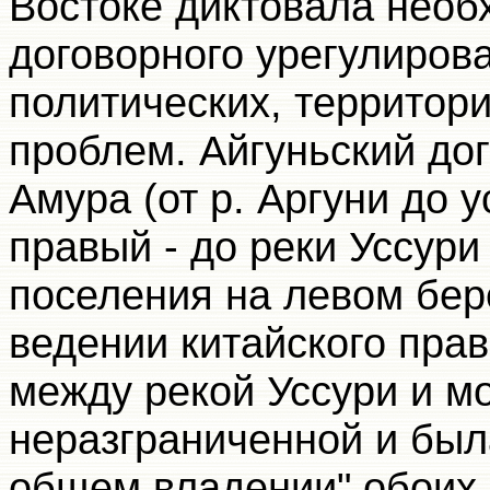
Востоке диктовала необ
договорного урегулирова
политических, территор
проблем. Айгуньский до
Амура (от р. Аргуни до у
правый - до реки Уссури
поселения на левом бер
ведении китайского пра
между рекой Уссури и м
неразграниченной и был
общем владении" обоих 