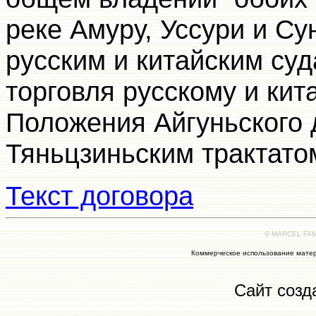
реке Амуру, Уссури и Су
русским и китайским су
торговля русскому и ки
Положения Айгуньского 
Тяньцзиньским трактатом
Текст договора
© MARCEL FAMI
Коммерческое использование матер
Сайт созд