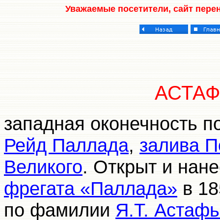
Уважаемые посетители, сайт пере
АСТАФ
западная оконечность п
Рейд Паллада
,
залива П
Великого
. Открыт и нан
фрегата «Паллада»
в 18
по фамилии
Я.Т. Астаф