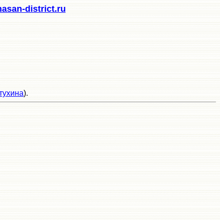
san-district.ru
тухина
).