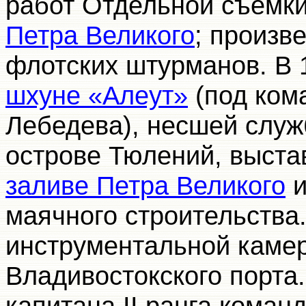
работ Отдельной съемки
Петра Великого
; произв
флотских штурманов. В 1
шхуне «Алеут»
(под ком
Лебедева), несшей служ
острове Тюлений, выста
заливе Петра Великого
и
маячного строительства.
инструментальной камер
Владивостокского порта.
капитана II ранга коман