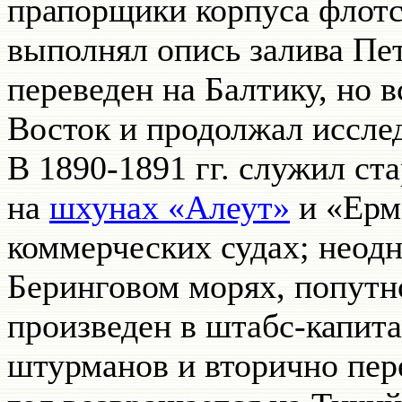
прапорщики корпуса флотс
выполнял опись залива Пет
переведен на Балтику, но 
Восток и продолжал иссле
В 1890-1891 гг. служил с
на
шхунах «Алеут»
и «Ерма
коммерческих судах; неод
Беринговом морях, попутно
произведен в штабс-капит
штурманов и вторично пер