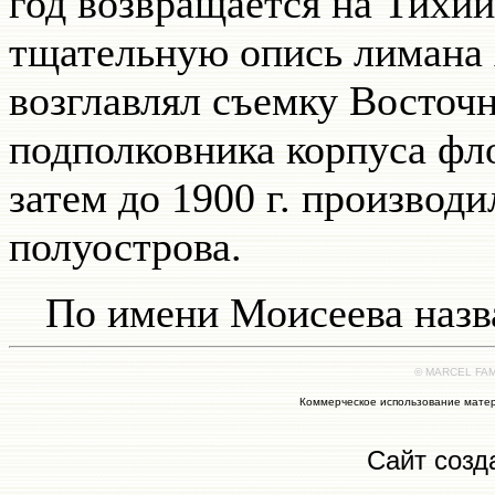
год возвращается на Тихий 
тщательную опись лимана 
возглавлял съемку Восточн
подполковника корпуса ф
затем до 1900 г. производ
полуострова.
По имени Моисеева наз
© MARCEL FAMI
Коммерческое использование матер
Сайт созд