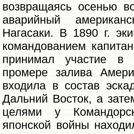
возвращаясь осенью во
аварийный американ
Нагасаки. В 1890 г. эк
командованием капитана
принимал участие в 
промере залива Амери
входила в состав эска
Дальний Восток, а зат
целями у Командорск
японской войны находи