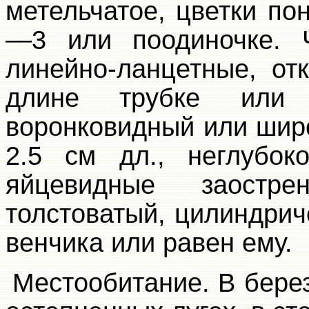
метельчатое, цветки п
—3 или поодиночке. 
линейно-ланцетные, от
длине трубке или
воронковидный или шир
2.5 см дл., неглубок
яйцевидные заостре
толстоватый, цилиндрич
венчика или равен ему.
Местообитание. В бере