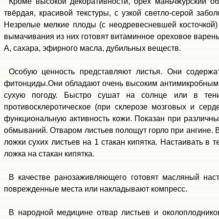
Кроме высокой декоративности, орех маньчжурский о
твёрдая, красивой текстуры, с узкой светло-серой заб
Незрелые мелкие плоды (с неодревесневшей косточкой)
вымачивания из них готовят витаминное ореховое варенье
А, сахара, эфирного масла, дубильных веществ.
Особую ценность представляют листья. Они содержа
фитонциды.Они обладают очень высоким антимикробным д
сухую погоду. Быстро сушат на солнце или в тени
противосклеротическое (при склерозе мозговых и серд
функциональную активность кожи. Показан при различных
обмываний. Отваром листьев полощут горло при ангине. В
ложки сухих листьев на 1 стакан кипятка. Настаивать в т
ложка на стакан кипятка.
В качестве ранозаживляющего готовят масляный наст
поврежденные места или накладывают компресс.
В народной медицине отвар листьев и околоплодников