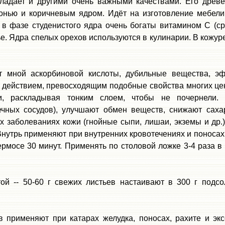
бладает и другими очень важными качествами. Его древ
олонью и коричневым ядром. Идёт на изготовление мебел
 в фазе студенистого ядра очень богаты витамином С (с
. Ядра спелых орехов используются в кулинарии. В кожур
т мной аскорбиновой кислоты, дубильные вещества, эф
ействием, превосходящим подобные свойства многих цен
, раскладывая тонким слоем, чтобы не почернели. 
ечных сосудов), улучшают обмен веществ, снижают сах
 заболеваниях кожи (гнойные сыпи, лишаи, экземы и др.
нутрь применяют при внутренних кровотечениях и поносах.
ермосе 30 минут. Применять по столовой ложке 3-4 раза в 
ой -- 50-60 г свежих листьев настаивают в 300 г подс
 применяют при катарах желудка, поносах, рахите и экс