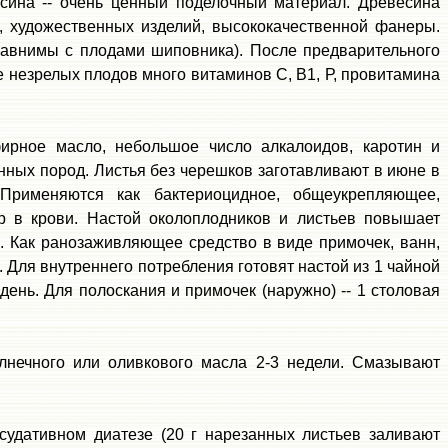
есина -- очень ценный поделочный материал. Древесина
и, художественных изделий, высококачественной фанеры.
равнимы с плодами шиповника). После предварительного
е незрелых плодов много витаминов С, В1, Р, провитамина
ирное масло, небольшое число алкалоидов, каротин и
ных пород. Листья без черешков заготавливают в июне в
Применяются как бактериоцидное, общеукрепляющее,
ар в крови. Настой околоплодников и листьев повышает
). Как ранозаживляющее средство в виде примочек, ванн,
 Для внутреннего потребления готовят настой из 1 чайной
день. Для полоскания и примочек (наружно) -- 1 столовая
олнечного или оливкового масла 2-3 недели. Смазывают
судативном диатезе (20 г нарезанных листьев заливают