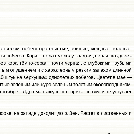
стволом, побеги прогонистые, ровные, мощные, толстые,
 побегов. Кора ствола смолоду гладкая, серая, позднее -
в кора тёмно-серая, почти чёрная, с глубокими грубыми
стым опушением и с характерным резким запахом
длинной
 штук на верхушках однолетних побегов. Цветет в мае —
тые зеленым или буро-зеленым толстым околоплодником,
сентябре
.
Ядро маньчжурского ореха по вкусу не уступает
.
рье, на западе доходит до р. Зе
и
. Растет в
лиственных и