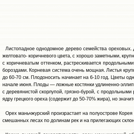
Л
истопадное однодомное дерево семейства ореховых
.
желтовато- коричневого цвета, с хорошо заметными, круп
с коричневатым оттенком, растрескивается продольными
бороздами
. Корневая система очень мощная.
Листья круп
до 60-70 см
. Плодоносить начинает на 6-10 год.
Цветы одн
начале июня. Плоды — ложные костянки удлиненно-элли
с деревянистой скорлупой, грязно-бурой, с продольным
ядру грецкого ореха (содержит до 50-70% жира), но значит
Орех маньчжурский npoизрастает
на полуострове Корея 
смешанных лесах по долинам рек и на прилегающих скло