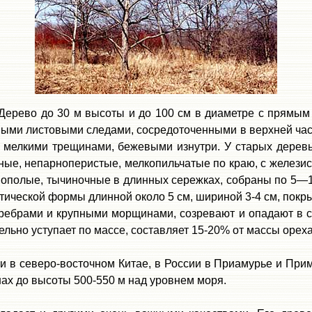
Дерево до
30
м высоты
и до 100 см в диаметре
с прямым 
ными листовыми следами, сосредоточенными в верхней части
 мелкими трещинами, бежевыми изнутри. У старых деревье
ные, непарноперистые, мелкопильчатые по краю, с желези
ополые, тычиночные в длинных сережках, собраны по 5—10
птической формы
длинной около 5 см, шириной 3-4 см
, по
к
ры
и ребрами и крупными морщинами, созревают
и опадают
в 
ельно уступает по массе, составляет 15-20% от массы ореха
и в северо-восточном Китае, в России
в Приамурье и Примо
нах
до высоты 500-550 м над уровнем моря
.