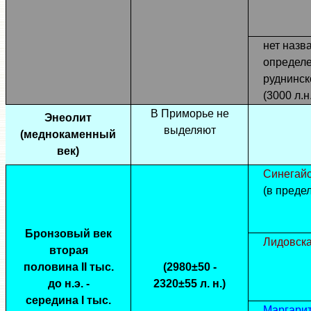
нет назв
определе
руднинск
(3000 л.н
В Приморье не
Энеолит
выделяют
(меднокаменный
век)
Синегай
(в предела
Бронзовый век
Лидовск
вторая
половина II тыс.
(2980±50 -
до н.э. -
2320±55 л. н.)
середина I тыс.
Маргари