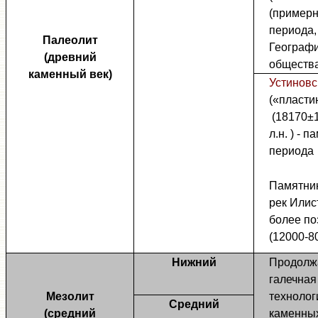
(примерн
периода,
Палеолит
Географи
(древний
обществ
каменный век)
Устиновс
(«пласти
(18170±
л.н. ) - 
периода
Памятник
рек Илис
более по
(12000-80
Нижний
Продолж
галечная
Мезолит
технолог
Средний
(средний
каменных