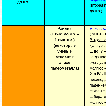
до н.э.
(вторая п
до.н.э.)
Ранний
Янковск
(1 тыс. до н.э. –
(2910±80 
1 тыс. н.э.)
Выделяют
(некоторые
культуры
ученые
1.
до
V –
относят к
когда на
эпохе
эксплуа
палеометалла)
моллюск
2.
в IV - I
похолода
падением
связан с
собирате
моллюск