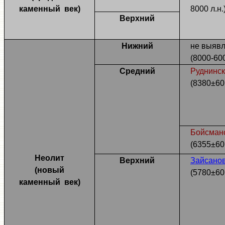
каменный
век)
8000 л.н.
Верхний
Нижний
не выяв
(8000-600
Средний
Руднинс
(8380±60 
Бойсман
(6355±60 
Неолит
Верхний
Зайсано
(новый
(5780±60 
каменный
век)