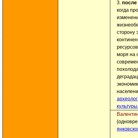
3.
после I
когда пр
изменени
жизнеобе
сторону 
контине
ресурсов
моря на 
современ
похолода
деградац
экономик
населен
археолог
культуры
Валентин
(одновре
янковско