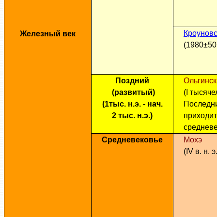
Кроунов
Железный век
(1980±50 
Поздний
Ольгинск
(развитый)
(I тысяче
(1тыс. н.э. - нач.
Последни
2 тыс. н.э.)
приходит
среднев
Средневековье
Мохэ
(IV в. н. э.