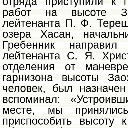
отряда приступили к 
работ на высоте За
лейтенанта П. Ф. Тере
озера Хасан, начальн
Гребенник направил
лейтенанта С. Я. Хри
отделения от маневре
гарнизона высоты Зао
человек, был назначе
вспоминал: «Устроивш
месте, мы принялис
приспособить высоту 