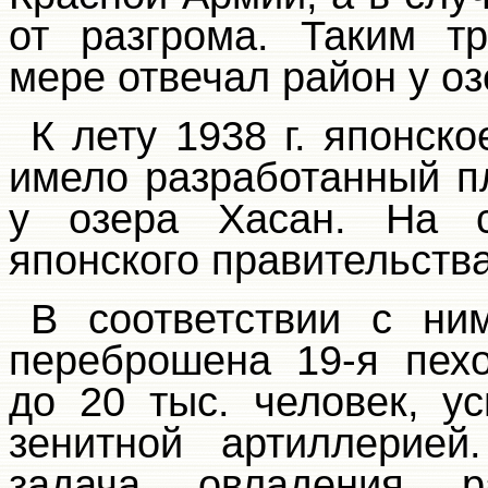
от разгрома. Таким т
мере отвечал район
у оз
К лету 1938 г. японск
имело разработанный п
у озера Хасан. На с
японского правительства
В соответствии с ни
переброшена 19-я пех
до 20 тыс. человек, у
зенитной артиллерие
задача овладения 