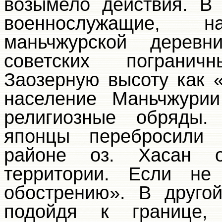
возымело действия. В
военнослужащие, 
маньчжурской деревн
советских погранич
Заозерную высоту как 
население Маньчжурии
религиозные обряды.
японцы перебросили 
районе оз. Хасан 
территории. Если не
обострению». В друго
подойдя к границе,