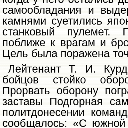
самообладания и выде
камнями суетились япо
станковый пулемет. 
поближе к врагам и бро
Цель была поражена точ
Лейтенант Т. И. Кур
бойцов стойко обор
Прорвать оборону пог
заставы Подгорная са
политдонесении команд
сообщалось: «С южной