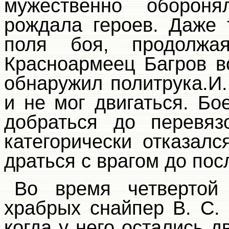
мужественно оборон
рождала героев. Даже
поля боя, продолжа
Красноармеец Багров 
обнаружил политрука.И.
и не мог двигаться. Б
добраться до перевяз
категорически отказалс
драться с врагом до пос
Во время четвертой 
храбрых снайпер В. С.
когда у него остались д