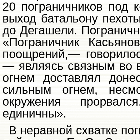
20 пограничников под 
выход батальону пехоты
до Дегашели. Пограничн
«Пограничник Касьяно
поощрений,— говорилос
— являясь связным во 
огнем доставлял доне
сильным огнем, несм
окружения прорвал
единичны».
В неравной схватке по