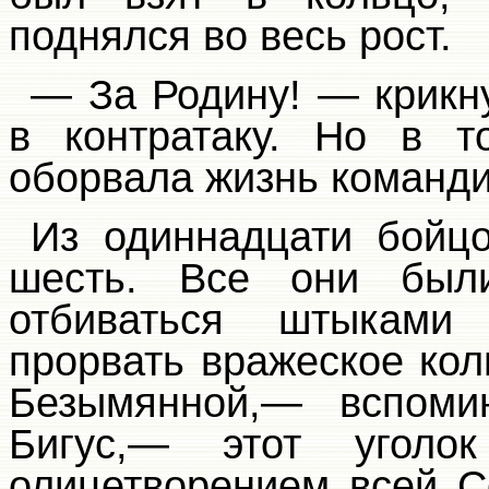
поднялся во весь рост.
— За Родину! — крикн
в контратаку. Но в т
оборвала жизнь команди
Из одиннадцати бойцо
шесть. Все они был
отбиваться штыками
прорвать вражеское ко
Безымянной,— вспоми
Бигус,— этот уголо
олицетворением всей С