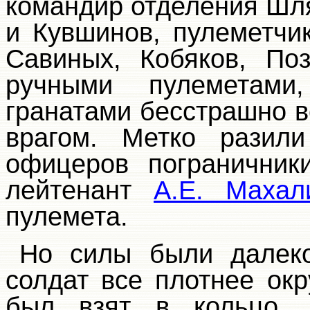
командир отделения Шля
и Кувшинов, пулеметчи
Савиных, Кобяков, По
ручными пулеметами
гранатами бесстрашно в
врагом. Метко разили
офицеров пограничник
лейтенант
А.Е. Махал
пулемета.
Но силы были далеко
солдат все плотнее ок
был взят в кольцо,