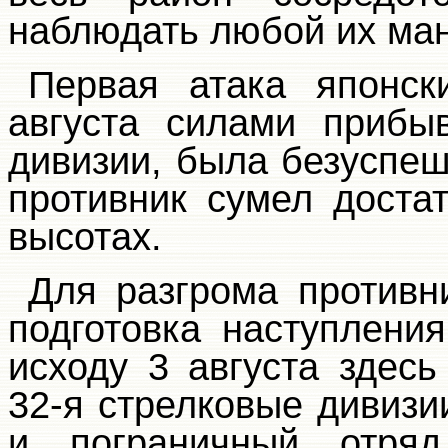
наблюдать любой их ман
Первая атака японск
августа силами прибы
дивизии, была безуспеш
противник сумел доста
высотах.
Для разгрома противн
подготовка наступлен
исходу 3 августа здес
32-я стрелковые дивизи
и пограничный отряд