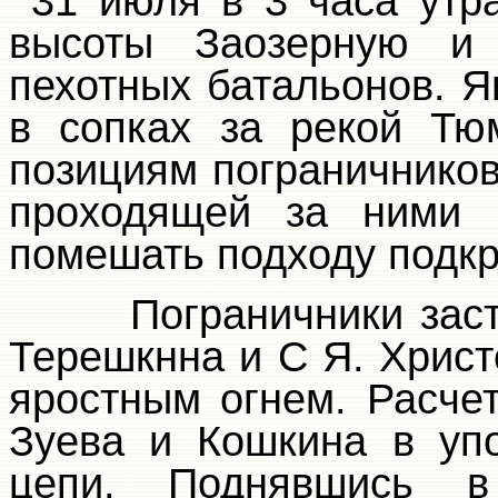
31 июля в 3 часа утр
высоты Заозерную и
пехотных батальонов. Я
в сопках за рекой Тю
позициям пограничнико
проходящей за ними п
помешать подходу подк
Пограничники зас
Терешкнна и С Я. Хрис
яростным огнем. Расче
Зуева и Кошкина в уп
цепи. Поднявшись в 