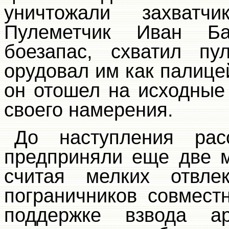
уничтожали захват
Пулеметчик Иван Ба
боезапас, схватил пу
орудовал им как палице
он отошел на исходные 
своего намерения.
До наступления рас
предприняли еще две 
считая мелких отвле
пограничников совмест
поддержке взвода а