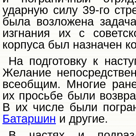
ударную силу 39-го стр
была возложена задача
изгнания их с советс
корпуса был назначен к
На подготовку к наст
Желание непосредствен
всеобщим. Многие ран
их просьбе были возвр
В их числе были погра
Батаршин
и другие.
В частях и подразд