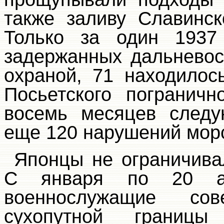
также заливу Славинс
Только за один 1937 
задержанных дальневос
охраной, 71 находилос
Посьетского погранич
восемь месяцев следу
еще 120 нарушений морс
Японцы не ограничива
С января по 20 ав
военнослужащие со
сухопутной грани