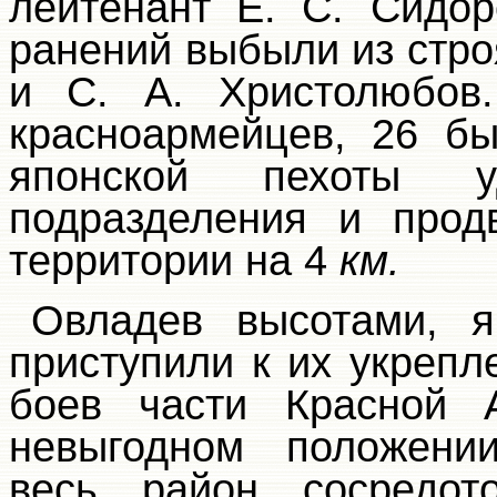
лейтенант Е. С. Сидор
ранений выбыли из стро
и С. А. Христолюбов
красноармейцев, 26 б
японской пехоты у
подразделения и прод
территории на 4
км.
Овладев высотами, 
приступили к их укреп
боев части Красной 
невыгодном положении
весь район сосредо