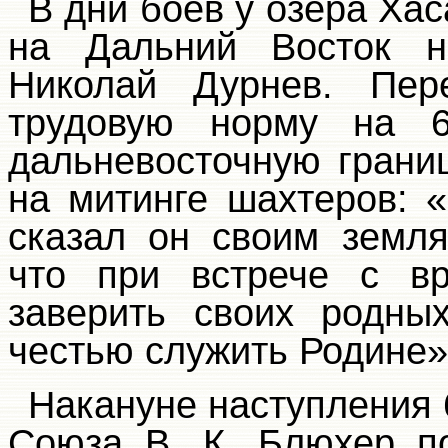
В дни боев у озера Ха
на Дальний Восток н
Николай Дурнев. Пер
трудовую норму на 
дальневосточную грани
на митинге шахтеров: 
сказал он своим земл
что при встрече с вр
заверить своих родны
честью служить Родине»
Накануне наступления 
Союза В. К. Блюхер п