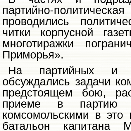
партийно-политиче
проводились политиче
читки корпусной газ
многотиражки пограни
Приморья».
На партийных и к
обсуждались задачи ко
предстоящем бою, рас
приеме в партию 
комсомольскими в это 
батальон капитана М