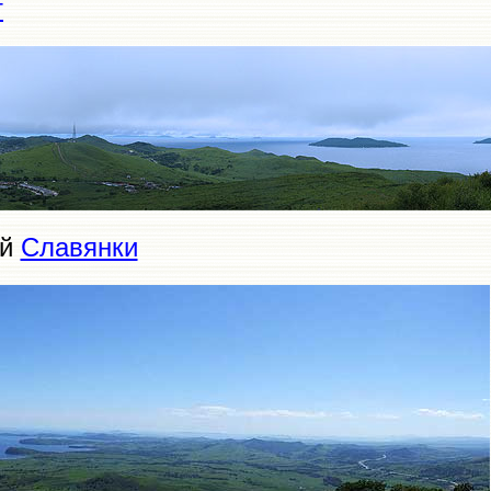
т
ей
Славянки