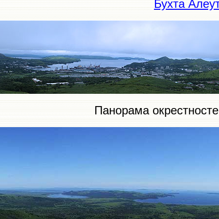
Бухта Алеу
Панорама окрестност