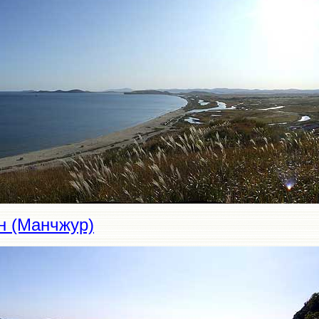
н (Манчжур)