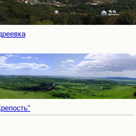
дреевка
Крепость"