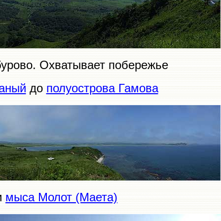
бурово. Охватывает побережье
чаный
до
полуострова Гамова
и
мыса Молот (Маета)