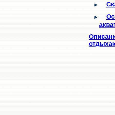
Ск
Ос
аква
Описани
отдыхаю