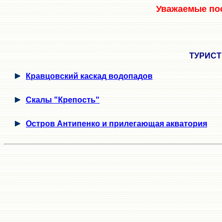
Уважаемые пос
ТУРИСТ
Кравцовский каскад водопадов
Скалы "Крепость"
Остров Антипенко и прилегающая акватория